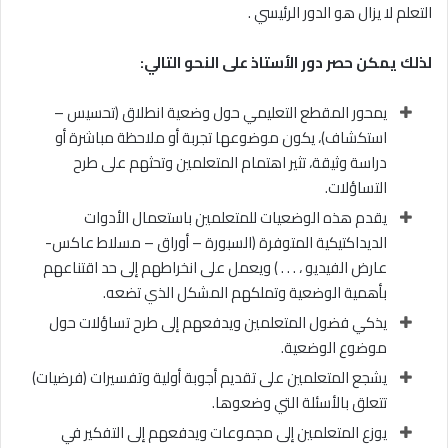
التعلم لا يزال هو الدور الرئيسي .
لذلك يمكن حصر دور الأستاذ على النحو التالي:
يمحور المقطع التعليمي حول وضعية انطلاق (تحسيس –
استكشاف)، يكون موضوعها تجربة أو ملاحظة مباشرة أو
دراسة وثيقة، تثير اهتمام المتعلمين وتحثهم على طرح
التساؤلات.
يقدم هذه الوضعيات للمتعلمين باستعمال الأدوات
الديداكتيكية المتوفرة (السبورة – أوراق – مسلاط عاكس-
عارض الفيديو ، . . . ) ويعمل على انخراطهم إلى حد اقتناعهم
بأهمية الوضعية وتملكهم المشكل الذي تضعه.
يذكي فضول المتعلمين ويدفعهم إلى طرح تساؤلات حول
موضوع الوضعية.
يشجع المتعلمين على تقديم أجوبة أولية وتفسيرات (فرضيات)
تتعلق بالأسئلة التي وضعوها.
يوزع المتعلمين إلى مجموعات ويدفعهم إلى التفكير في