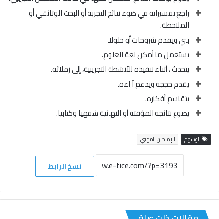
راجع تفسيراته في ضوء نتائج التجربة أو البحث الوثائقي أو
الملاحظة.
بني ويقدم شروحات أو حلولا.
يستعمل ما أمكن لغة العلوم.
يتحدث ، أثناء تنفيذه للأنشطة التجريبية، إلى زملائه.
يقدم حججه ويدعم آراءه.
يتقاسم أفكاره.
يصوغ نتائجه المؤقتة أو النهائية شفهيا وكتابيا.
الوسوم
الإمتحان المهني
نسخ الرابط
مقالات ذات صلة