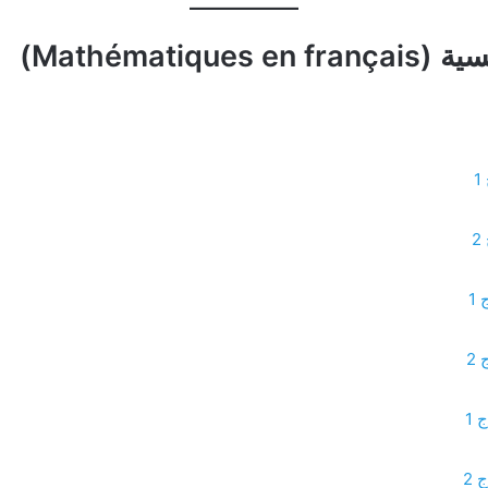
Mathémat)
1
2
 1
 2