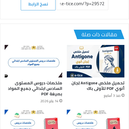
نسخ الرابط
مقالات ذات صلة
تحميل ملخص Antigone لِجان
ملخصات دروس المستوى
أنوي PDF للأولى باك
السادس ابتدائي جميع المواد
بصيغة PDF
منذ 3 أسابيع
14 يناير 2026