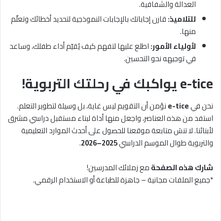
العدالة والشفافية.
للتلاميذ:
قارن إجاباتك بالإجابات النموذجية لتحديد أخطائك وتعلّم
منها.
لأولياء الأمور:
اطلع عليها لتفهم كيف يُقيّم أداء طفلك، وساعد
في توجيهه نحو التحسين.
e-tice يواكبك في رحلتك التربوية!
نحن في
e-tice
نؤمن أن التقويم ليس غاية، بل وسيلة لتطوير التعلم.
استفد من هذه العناصر، واجعل منها أداة لبناء مستقبل دراسي مشرق
لأبنائنا. لا تنسَ متابعة موقعنا للحصول على أحدث الموارد التعليمية
والتربوية طوال الموسم الدراسي
2025–2026
.
شارك هذه الصفحة
مع زملائك المدرسين!
*جميع الملفات مجانية – جاهزة للطباعة أو الاستخدام الرقمي.