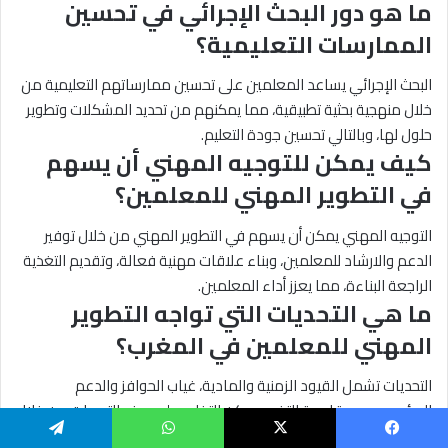
ما هو دور البحث الإجرائي في تحسين
الممارسات التعليمية؟
البحث الإجرائي يساعد المعلمين على تحسين ممارساتهم التعليمية من
خلال منهجية بحثية تطبيقية، مما يمكنهم من تحديد المشكلات وتطوير
حلول لها، وبالتالي تحسين جودة التعليم.
كيف يمكن للتوجيه المهني أن يسهم
في التطوير المهني للمعلمين؟
التوجيه المهني يمكن أن يسهم في التطوير المهني من خلال توفير
الدعم والارشاد للمعلمين، وبناء علاقات مهنية فعالة، وتقديم التغذية
الراجعة البناءة، مما يعزز أداء المعلمين.
ما هي التحديات التي تواجه التطوير
المهني للمعلمين في المغرب؟
التحديات تشمل القيود الزمنية والمادية، غياب الحوافز والدعم
المؤسسي، ومقاومة التغيير. يمكن التغلب على هذه التحديات من خلال
استراتيجيات فعالة مثل توفير الدعم المؤسسي وتعزيز الوعي بأهمية
يسبوك
‫X
واتساب
تيلقرام